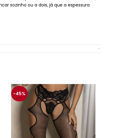
car sozinho ou a dois, já que a espessura
istentes ou lesões.
-45%