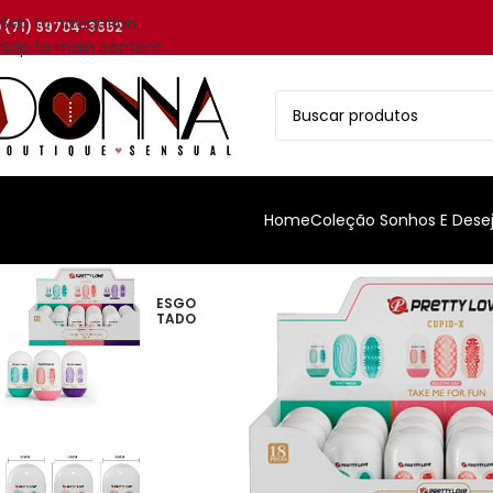
Skip to navigation
(71) 99704-3552
Skip to main content
Home
Coleção Sonhos E Dese
ESGO
TADO