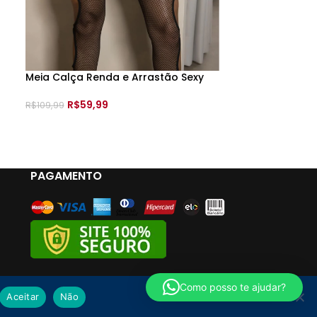
Meia Calça Renda e Arrastão Sexy
Bomba Vaginal
Lilás
R$
59,99
2
R$
109,99
R$
149,99
VER OPÇÕES
ADICIONAR A
PAGAMENTO
Como posso te ajudar?
Aceitar
Não