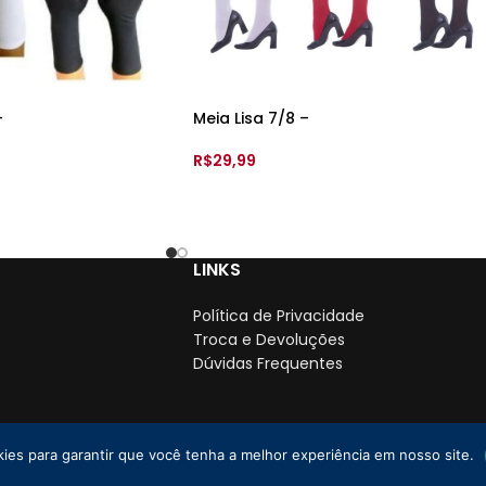
–
Meia Lisa 7/8 –
R$
29,99
VER OPÇÕES
LINKS
Política de Privacidade
Troca e Devoluções
Dúvidas Frequentes
kies para garantir que você tenha a melhor experiência em nosso site.
PJ: 35.766.478/0001-01
2025 Todos os direitos reservados. | By
Lebrun