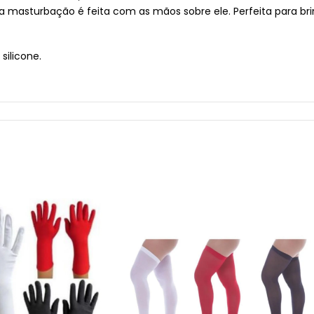
a masturbação é feita com as mãos sobre ele. Perfeita para brin
silicone.
r o produto, pois pode ocorrer agravamento de patologias já ex
higiene;
gem meramente ilustrativa.