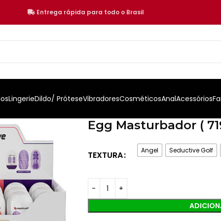
Entrega rápida para todo o Brasil
jos
Lingerie
Dildo/ Prótese
Vibradores
Cosméticos
Anal
Acessórios
Fa
Egg Masturbador ( 719
Angel
Seductive Golf
TEXTURA
ADICION