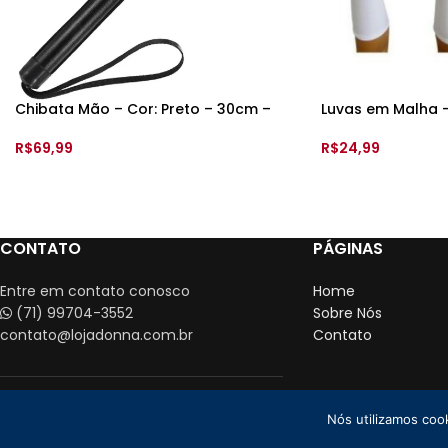
Chibata Mão – Cor: Preto – 30cm –
Luvas em Malha 
8052
R$
24,99
R$
69,99
VER OPÇÕES
ADICIONAR AO CARRINHO
CONTATO
PÁGINAS
Entre em contato conosco
Home
(71) 99704-3552
Sobre Nós
contato@lojadonna.com.br
Contato
Nós utilizamos coo
Loja Donna CN