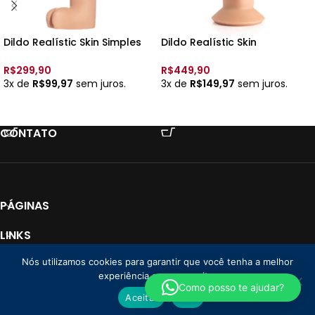
Dildo Realístic Skin Simples
Dildo Realístic Skin
Bruce – 25 X 6,5 cm – Upper
Recarregavel 10 Vibrações
BERNARD 2 – 18,5 x 4cm –
R$
299,90
R$
449,90
Upper
3x de
R$
99,97
sem juros.
3x de
R$
149,97
sem juros.
VER OPÇÕES
VER OPÇÕES
CONTATO
PÁGINAS
LINKS
Nós utilizamos cookies para garantir que você tenha a melhor
PAGAMENTO
experiência em nosso site.
Loja Donna CNPJ: 35.766.478/0001-01
2025 Todos os direitos reservados. |
Como posso te ajudar?
Aceitar
Não
By
Lebrun