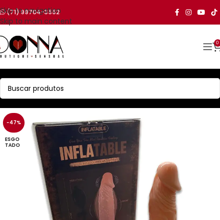
Skip to navigation
(71) 99704-3552
Skip to main content
0
-47%
ESGO
TADO