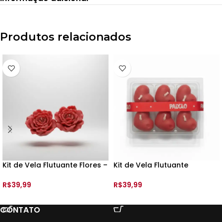
Produtos relacionados
Kit de Vela Flutuante Flores –
Kit de Vela Flutuante
2 unds – Donna Isa
Corações – 6 unds – Donna
Isa
R$
39,99
R$
39,99
ADICIONAR AO CARRINHO
ADICIONAR AO CARRINHO
CONTATO