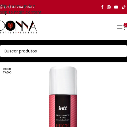
Skip to navigation
(71) 99704-3552
Skip to main content
0
ESGO
TADO