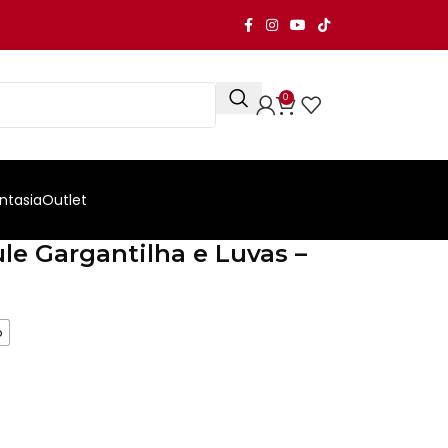
0
ntasia
Outlet
le Gargantilha e Luvas –
o