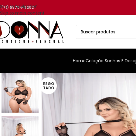
Skip to navigation
(71) 99704-3552
Skip to main content
Home
Coleção Sonhos E Dese
ESGO
TADO