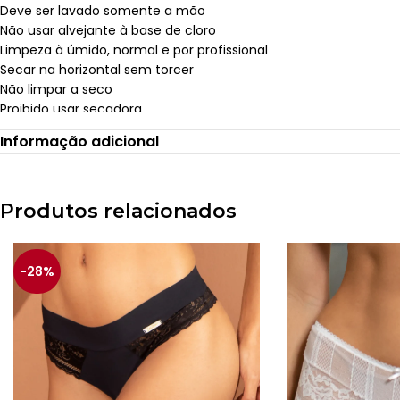
Deve ser lavado somente a mão
Não usar alvejante à base de cloro
Limpeza à úmido, normal e por profissional
Secar na horizontal sem torcer
Não limpar a seco
Proibido usar secadora
Verifique a tabela de medidas, antes de finalizar a sua comp
Informação adicional
Postagem após 01 dia útil da confirmação do pagamento. I
Produtos relacionados
-28%