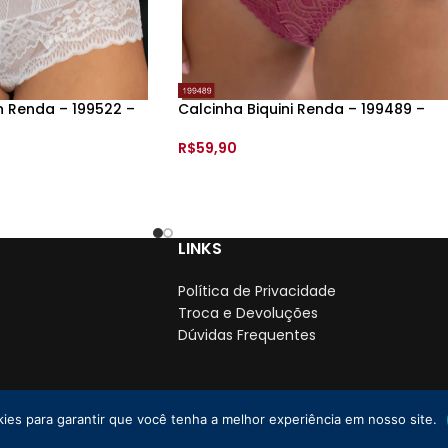
 Renda – 199522 –
Calcinha Biquini Renda – 199489 –
R$
59,90
VER OPÇÕES
LINKS
Política de Privacidade
Troca e Devoluções
Dúvidas Frequentes
kies para garantir que você tenha a melhor experiência em nosso site.
PJ: 35.766.478/0001-01
2025 Todos os direitos reservados. | By
Lebrun