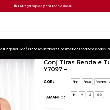
Entrega rápida para todo o Brasil
jos
Lingerie
Dildo/ Prótese
Vibradores
Cosméticos
Anal
Acessórios
Fa
Conj Tiras Renda e Tu
Y7097 –
COR
Pink
Preto
Vermelh
P
M
G
GG
TAMANHO