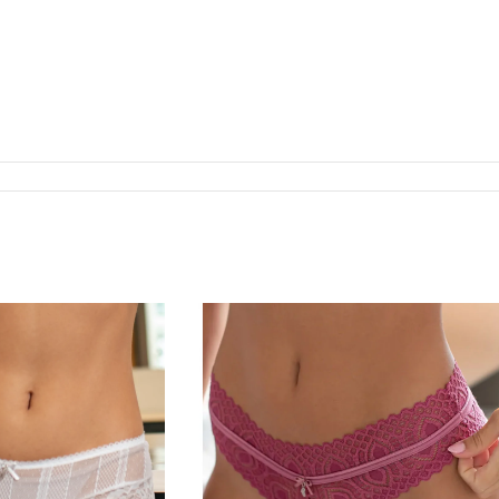
ra.
magem meramente ilustrativa.