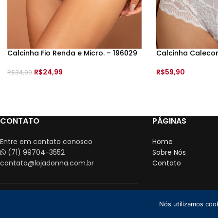
Calcinha Fio Renda e Micro. – 196029
Calcinha Calecon
–
Tam:
R$
24,99
R$
59,90
R$
34,90
VER OPÇÕES
VER OPÇÕES
CONTATO
PÁGINAS
Entre em contato conosco
Home
(71) 99704-3552
Sobre Nós
contato@lojadonna.com.br
Contato
Nós utilizamos coo
Loja Donna CN