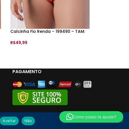
Calcinha Fio Renda – 199490 – TAM:
Sutiã Top Ren
– ST050005
R$
49,99
R$
44,99
–
R$
4
VER OPÇÕES
VER OPÇÕES
PAGAMENTO
Como posso te ajudar?
Aceitar
Não