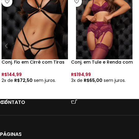
Conj. Fio em Cirré com Tiras
Conj. em Tule e Renda com
– 2751 –
Aro, Calcinha Fio e acomp.
Cinta Liga 2647 –
R$
144,99
R$
194,99
2x de
R$
72,50
sem juros.
3x de
R$
65,00
sem juros.
VER OPÇÕES
VER OPÇÕES
CONTATO
PÁGINAS