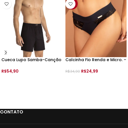
-28%
Cueca Lupo Samba-Canção
Calcinha Fio Renda e Micro. –
Malha –
196029 –
R$
54,90
R$
24,99
R$
34,90
VER OPÇÕES
VER OPÇÕES
CONTATO