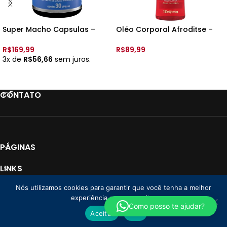
Super Macho Capsulas –
Oléo Corporal Afroditse –
Suplemento Alimentar – 30
Feitiços
cap. – Intt
R$
169,99
R$
89,99
3x de
R$
56,66
sem juros.
ADICIONAR AO CARRINHO
ADICIONAR AO CARRINHO
CONTATO
PÁGINAS
LINKS
Nós utilizamos cookies para garantir que você tenha a melhor
PAGAMENTO
experiência em nosso site.
Loja Donna CNPJ: 35.766.478/0001-01
2025 Todos os direitos reservados. |
Como posso te ajudar?
Aceitar
Não
By
Lebrun