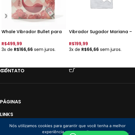
Whale Vibrador Bullet para
Vibrador Sugador Mariana –
Casal – 9 vib., Rec. e
7 Puls., a pilha – 8194 –
Controle App – 8998 –
R$
499,99
R$
199,99
3x de
R$
166,66
sem juros.
3x de
R$
66,66
sem juros.
VER OPÇÕES
VER OPÇÕES
CONTATO
PÁGINAS
LINKS
Nós utilizamos cookies para garantir que você tenha a melhor
PAGAMENTO
experiência em nosso site.
Loja Donna CNPJ: 35.766.478/0001-01
2025 Todos os direitos reservados. |