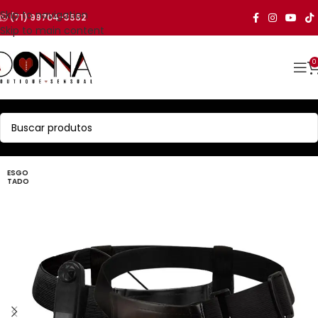
Skip to navigation
(71) 99704-3552
Skip to main content
0
ESGO
TADO