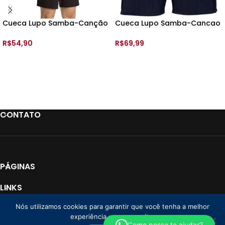
Cueca Lupo Samba-Canção
Cueca Lupo Samba-Cancao
Malha –
Poliamida –
R$
54,90
R$
69,99
VER OPÇÕES
VER OPÇÕES
CONTATO
PÁGINAS
LINKS
Nós utilizamos cookies para garantir que você tenha a melhor
PAGAMENTO
experiência em nosso site.
Loja Donna CNPJ: 35.766.478/0001-01
2025 Todos os direitos reservados. |
Como posso te ajudar?