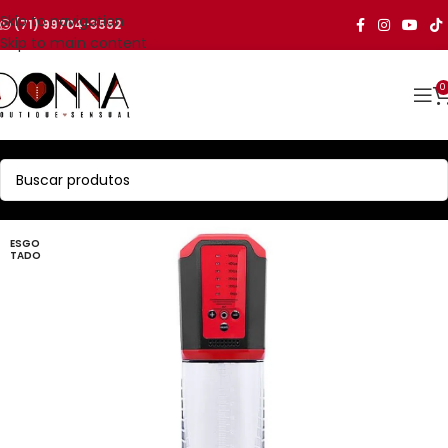
Skip to navigation
(71) 99704-3552
Skip to main content
0
ESGO
TADO